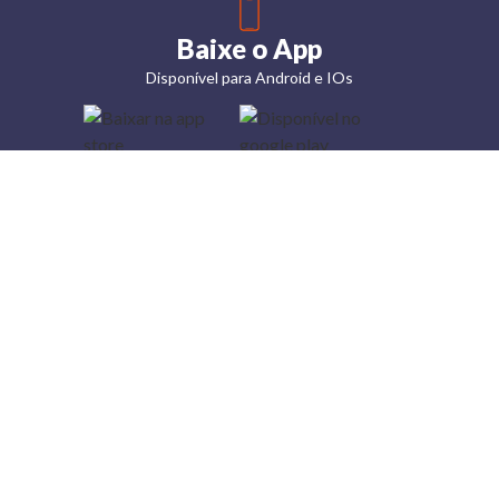
Baixe o App
Disponível para Android e IOs
Lojas
Torra: a
moda do
preço
baixo
A Torra é
uma rede
varejista
que conta