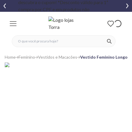
fechar menu
fechar menu
 favoritos
ver produtos
Home
Feminino
Vestidos e Macacões
Vestido Feminino Longo A