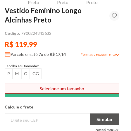
Vestido Feminino Longo
Alcinhas Preto
Código:
7900224843632
R$ 119,99
Parcele em até
7x
de
R$ 17,14
Formas de pagamento
Modal de formas de pag
Escolha seu tamanho:
P
M
G
GG
Selecione um tamanho
Comprar
Calcule o frete
Simular
Não sei meu CEP