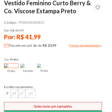
Vestido Feminino Curto Berry &
Co. Viscose Estampa Preto
Código:
7900104282810
De: R$ 69,99
Por: R$ 41,99
Parcele em até
2x
de
R$ 20,99
Formas de pagamento
Modal de formas de pag
Cor:
Preto
Laranja
Preto
Preto
Escolha seu tamanho:
P
M
G
GG
Selecione um tamanho
Comprar