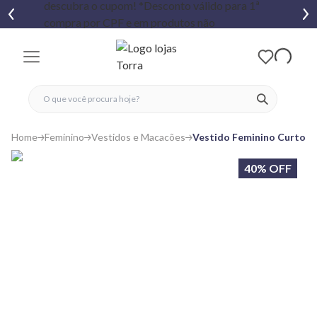
fechar menu
fechar menu
 favoritos
ver produtos
Home
Feminino
Vestidos e Macacões
Vestido Feminino Curto B
40% OFF