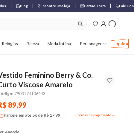
ados
Blog
Encontre uma loja
Cartão Torra
Fale Co
ver produtos favori
Relógios
Beleza
Moda Íntima
Personagens
Liquida
Vestido Feminino Berry & Co.
Curto Viscose Amarelo
ódigo:
7900174106443
R$ 89,99
Parcele em até
5x
de
R$ 17,99
Formas de pagamento
Modal de formas de pagame
or:
Amarelo