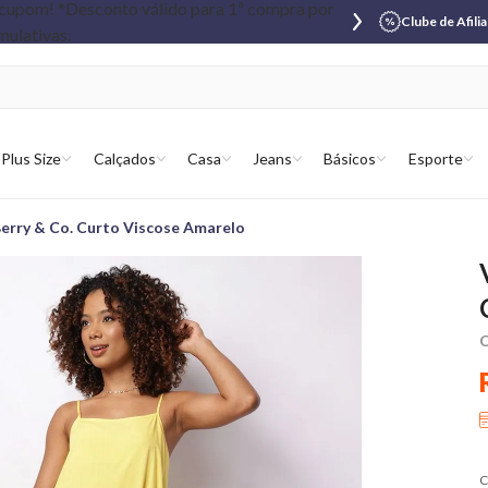
Clube de Afili
Plus Size
Calçados
Casa
Jeans
Básicos
Esporte
erry & Co. Curto Viscose Amarelo
C
C