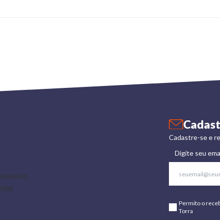
Cadast
Cadastre-se e re
Digite seu ema
Permito o rece
Torra