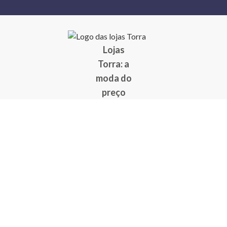
Lojas
Torra: a
moda do
preço
baixo
A Torra é
uma rede
varejista
que conta
com 90
lojas em 17
estados
brasileiros,
além da loja
online - site
e aplicativo.