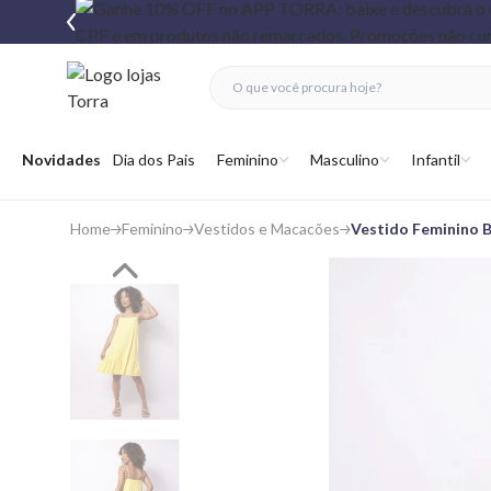
fechar menu
fechar menu
 favoritos
Abrir menu
Novidades
Dia dos Pais
Feminino
Masculino
Infantil
Home
Feminino
Vestidos e Macacões
Vestido Feminino B