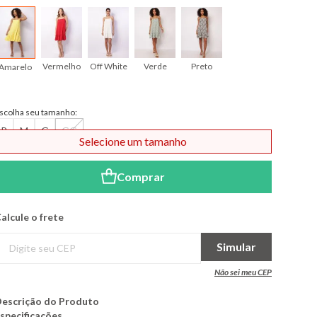
Vermelho
Off White
Verde
Preto
Amarelo
scolha seu tamanho:
P
M
G
GG
Selecione um tamanho
Comprar
alcule o frete
Simular
Não sei meu CEP
escrição do Produto
specificações