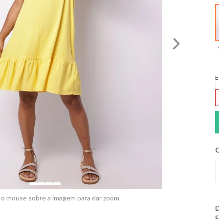
E
C
 o mouse sobre a imagem para dar zoom
D
E