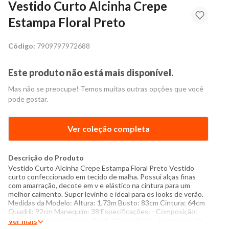
Vestido Curto Alcinha Crepe
Estampa Floral Preto
Código:
7909797972688
Este produto não está mais disponível.
Mas não se preocupe! Temos muitas outras opções que você
pode gostar.
Ver coleção completa
Descrição do Produto
Vestido Curto Alcinha Crepe Estampa Floral Preto Vestido
curto confeccionado em tecido de malha. Possui alças finas
com amarração, decote em v e elástico na cintura para um
melhor caimento. Super levinho e ideal para os looks de verão.
Medidas da Modelo: Altura: 1,73m Busto: 83cm Cintura: 64cm
Quadril: 92cm Manequim: 38 Especificações: - Composição:
85% poliéster no mínimo - Produzido no Brasil - Instruções de
Ver mais
lavagem: Lavar com temperatura máxima de 40°C Não usar