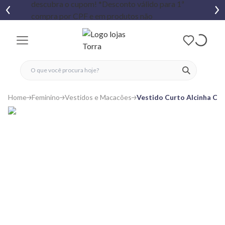
fechar menu
fechar menu
 favoritos
ver produtos
Home
Feminino
Vestidos e Macacões
Vestido Curto Alcinha Cre