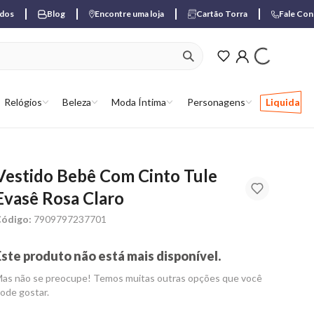
ados
Blog
Encontre uma loja
Cartão Torra
Fale Co
ver produtos favori
Relógios
Beleza
Moda Íntima
Personagens
Liquida
Vestido Bebê Com Cinto Tule
Evasê Rosa Claro
ódigo:
7909797237701
Este produto não está mais disponível.
as não se preocupe! Temos muitas outras opções que você
ode gostar.