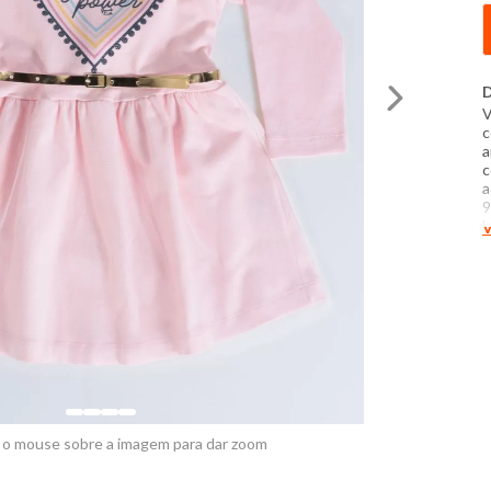
D
V
c
a
c
a
9
l
V
a
P
t
e
 o mouse sobre a imagem para dar zoom