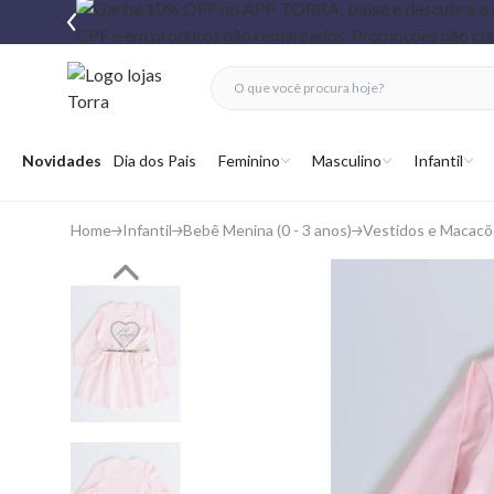
fechar menu
fechar menu
 favoritos
Abrir menu
Novidades
Dia dos Pais
Feminino
Masculino
Infantil
Home
Infantil
Bebê Menina (0 - 3 anos)
Vestidos e Macacõ