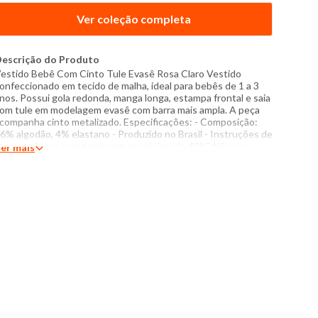
Ver coleção completa
escrição do Produto
estido Bebê Com Cinto Tule Evasê Rosa Claro Vestido
onfeccionado em tecido de malha, ideal para bebês de 1 a 3
nos. Possui gola redonda, manga longa, estampa frontal e saia
om tule em modelagem evasê com barra mais ampla. A peça
companha cinto metalizado. Especificações: - Composição:
6% algodão, 4% elastano - Produzido no Brasil - Instruções de
avagem: Lavar com temperatura máxima de 40°C Não usar
er mais
lvejante a base de cloro Secar com temperatura baixa (40°C)
assar com temperatura máxima de 150°C Não lavar a seco O
om das cores dos produtos nas fotos podem sofrer variações
m decorrência do flash.