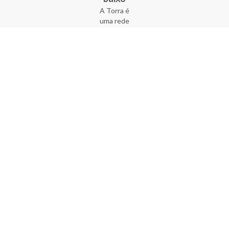
A Torra é
uma rede
varejista
que conta
com 90
lojas em 17
estados
brasileiros,
além da loja
online - site
e aplicativo.
Fundada há
33 anos no
coração do
Brás, a
empresa foi
criada com
o sonho de
transformar
o varejo
popular,
tornando-