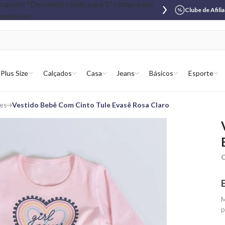
Clube de Afili
Plus Size
Calçados
Casa
Jeans
Básicos
Esporte
es
Vestido Bebê Com Cinto Tule Evasê Rosa Claro
C
M
p