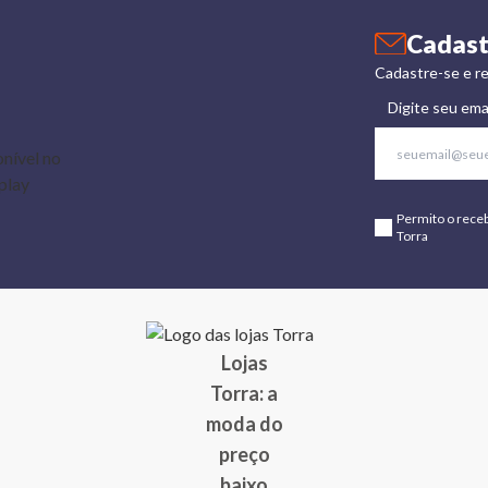
Cadast
Cadastre-se e re
Digite seu ema
Permito o rece
Torra
Lojas
Torra: a
moda do
preço
baixo