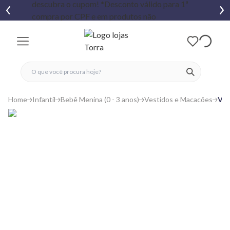
fechar menu
fechar menu
 favoritos
ver produtos
Home
Infantil
Bebê Menina (0 - 3 anos)
Vestidos e Macacões
Ves