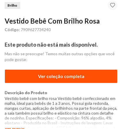
Brilho
Vestido Bebê Com Brilho Rosa
Código:
7909627734240
Este produto não está mais disponível.
Mas não se preocupe! Temos muitas outras opções que você
pode gostar.
Ver coleção completa
Descrição do Produto
Vestido bebê com brilho rosa Vestido bebê confeccionado em
malha, ideal para bebês de 1 a 3 anos. Possui gola redonda,
mangas curtas, aplicação de brilhinhos na parte frontal da peça,
a saia também possui brilho e elástico na cintura com detalhe
de nozinho. Especificações: - Composição: 96% algodão, 4%
elastano - Produzida no Brasil - Instruções de lavagem: Lavar
com temperatura máxima de 40°C Não usar alvejante a base de
Ver mais