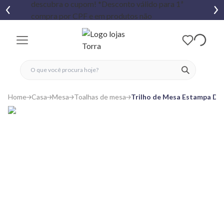
fechar menu
fechar menu
 favoritos
ver produtos
Home
Casa
Mesa
Toalhas de mesa
Trilho de Mesa Estampa Do