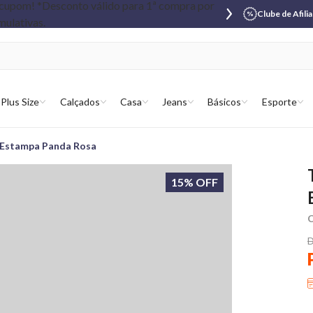
Clube de Afili
Plus Size
Calçados
Casa
Jeans
Básicos
Esporte
 Estampa Panda Rosa
15% OFF
C
D