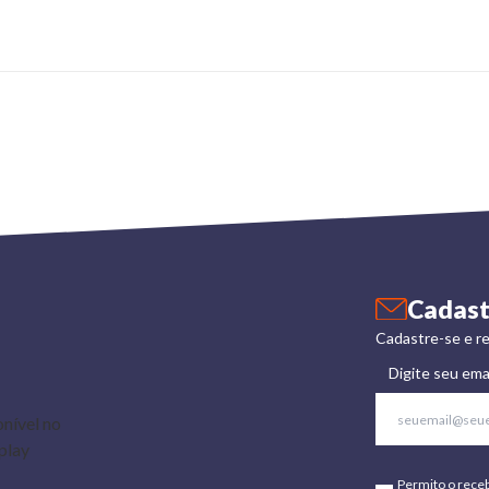
Cadast
Cadastre-se e re
Digite seu ema
Permito o rece