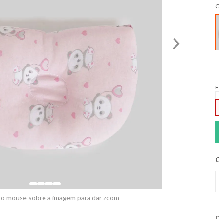
C
E
C
 o mouse sobre a imagem para dar zoom
D