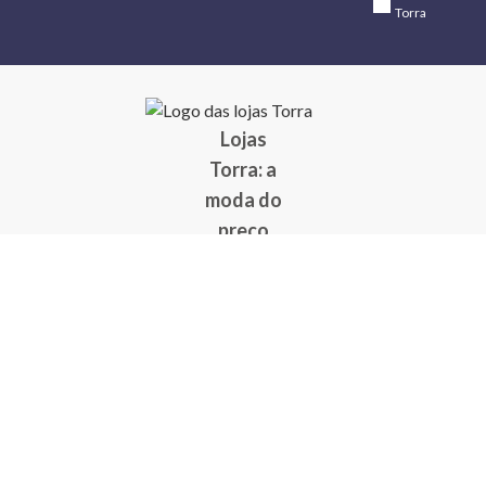
Torra
Lojas
Torra: a
moda do
preço
baixo
A Torra é
uma rede
varejista
que conta
com 90
lojas em 17
estados
brasileiros,
além da loja
online - site