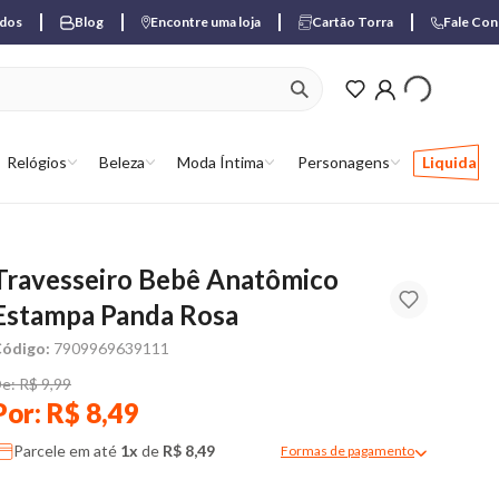
ados
Blog
Encontre uma loja
Cartão Torra
Fale Co
ver produtos favori
Relógios
Beleza
Moda Íntima
Personagens
Liquida
Travesseiro Bebê Anatômico
Estampa Panda Rosa
ódigo:
7909969639111
e: R$ 9,99
Por: R$ 8,49
Parcele em até
1x
de
R$ 8,49
Formas de pagamento
Modal de formas de pagame