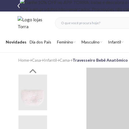
fechar menu
fechar menu
 favoritos
Abrir menu
Novidades
Dia dos Pais
Feminino
Masculino
Infantil
Home
Casa
Infantil
Cama
Travesseiro Bebê Anatômico