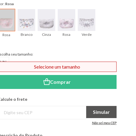
or:
Rosa
Branco
Cinza
Rosa
Verde
Rosa
scolha seu tamanho:
UN
Selecione um tamanho
Comprar
alcule o frete
Simular
Não sei meu CEP
escrição do Produto