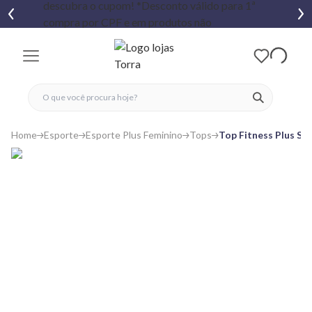
fechar menu
fechar menu
 favoritos
ver produtos
Home
Esporte
Esporte Plus Feminino
Tops
Top Fitness Plus Siz