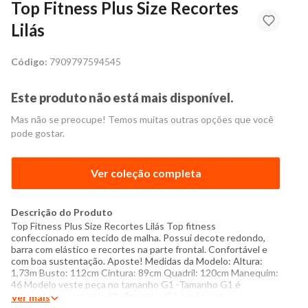
Top Fitness Plus Size Recortes
Lilás
Código:
7909797594545
Este produto não está mais disponível.
Mas não se preocupe! Temos muitas outras opções que você
pode gostar.
Ver coleção completa
Descrição do Produto
Top Fitness Plus Size Recortes Lilás Top fitness
confeccionado em tecido de malha. Possui decote redondo,
barra com elástico e recortes na parte frontal. Confortável e
com boa sustentação. Aposte! Medidas da Modelo: Altura:
1,73m Busto: 112cm Cintura: 89cm Quadril: 120cm Manequim:
46 Modelo veste peça no tamanho G1 -Tamanho G1 é
referente ao tamanho 48 -Tamanho G2 é referente ao
Ver mais
tamanho 50 -Tamanho G3 é referente ao tamanho 52