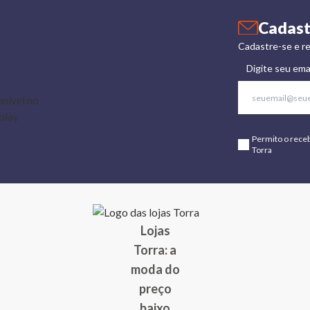
Cadast
Cadastre-se e re
Digite seu ema
Permito o rece
Torra
Lojas
Torra: a
moda do
preço
baixo