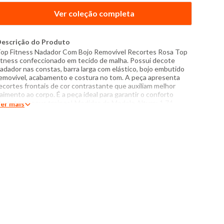
Ver coleção completa
escrição do Produto
op Fitness Nadador Com Bojo Removível Recortes Rosa Top
itness confeccionado em tecido de malha. Possui decote
adador nas constas, barra larga com elástico, bojo embutido
emovível, acabamento e costura no tom. A peça apresenta
ecortes frontais de cor contrastante que auxiliam melhor
aimento ao corpo. É a peça ideal para garantir o conforto
urante os seus treinos! Medidas da Modelo Altura: 1,74
er mais
usto: 83cm Cintura: 63cm Quadril: 87cm Manequim: 38
odelo veste peça tamanho P Especificações: - Composição:
2% poliéster, 8% elastano - Produzido no Brasil - Instruções
e lavagem: Lavar somente a mão Não usar alvejante a base de
loro Proibido usar secadora Passar com temperatura máxima
e 110°C Não lavar a seco O tom das cores dos produtos nas
otos podem sofrer variações em