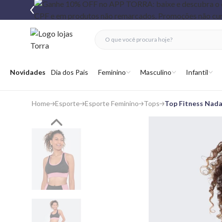
fechar menu
fechar menu
 favoritos
Abrir menu
Novidades
Dia dos Pais
Feminino
Masculino
Infantil
Home
Esporte
Esporte Feminino
Tops
Top Fitness Nad