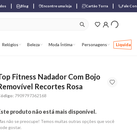
ados
Blog
Encontre uma loja
Cartão Torra
Fale Co
ver produtos favori
Relógios
Beleza
Moda Íntima
Personagens
Liquida
Top Fitness Nadador Com Bojo
Removível Recortes Rosa
ódigo:
7909797362168
Este produto não está mais disponível.
as não se preocupe! Temos muitas outras opções que você
ode gostar.