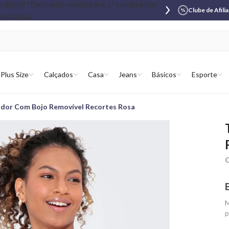
Clube de Afili
Plus Size
Calçados
Casa
Jeans
Básicos
Esporte
ador Com Bojo Removível Recortes Rosa
C
M
p