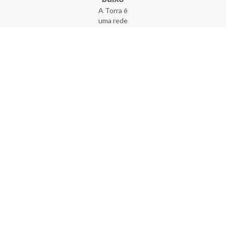
A Torra é
uma rede
varejista
que conta
com 90
lojas em 17
estados
brasileiros,
além da loja
online - site
e aplicativo.
Fundada há
33 anos no
coração do
Brás, a
empresa foi
criada com
o sonho de
transformar
o varejo
popular,
tornando-