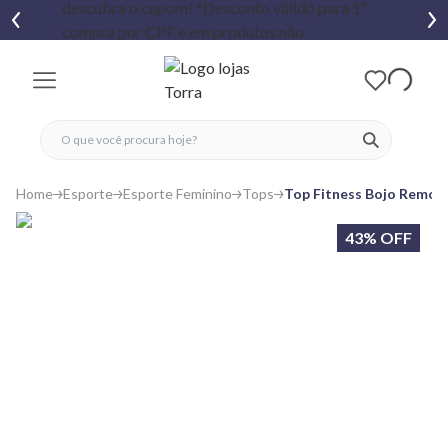
fechar menu
fechar menu
 favoritos
ver produtos
Home
Esporte
Esporte Feminino
Tops
Top Fitness Bojo Removív
43% OFF