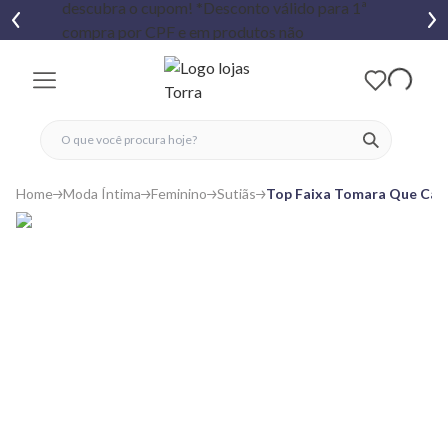
fechar menu
fechar menu
 favoritos
ver produtos
Home
Moda Íntima
Feminino
Sutiãs
Top Faixa Tomara Que Cai