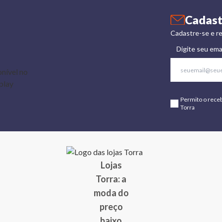
Cadast
Cadastre-se e re
Digite seu ema
Permito o rece
Torra
Lojas
Torra: a
moda do
preço
baixo