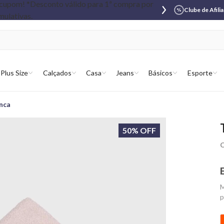
Clube de Afili
Plus Size
Calçados
Casa
Jeans
Básicos
Esporte
nca
50% OFF
C
M
p