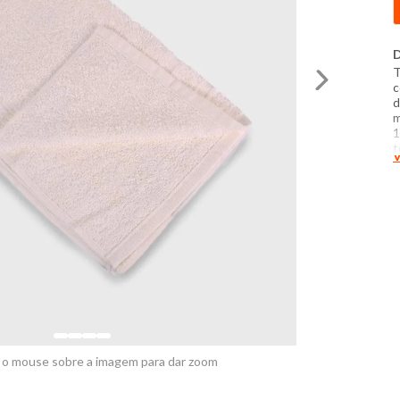
D
T
c
d
m
1
t
V
 o mouse sobre a imagem para dar zoom