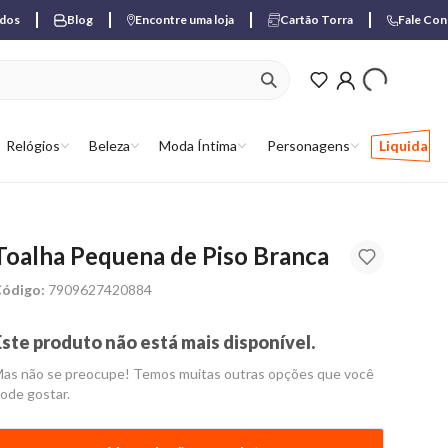
ados
Blog
Encontre uma loja
Cartão Torra
Fale Co
ver produtos favori
Relógios
Beleza
Moda Íntima
Personagens
Liquida
Toalha Pequena de Piso Branca
ódigo:
7909627420884
Este produto não está mais disponível.
as não se preocupe! Temos muitas outras opções que você
ode gostar.