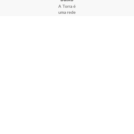
A Torra é
uma rede
varejista
que conta
com 90
lojas em 17
estados
brasileiros,
além da loja
online - site
e aplicativo.
Fundada há
33 anos no
coração do
Brás, a
empresa foi
criada com
o sonho de
transformar
o varejo
popular,
tornando-