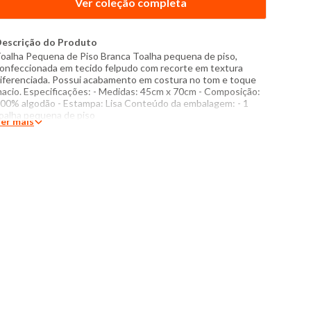
Ver coleção completa
escrição do Produto
oalha Pequena de Piso Branca Toalha pequena de piso,
onfeccionada em tecido felpudo com recorte em textura
iferenciada. Possui acabamento em costura no tom e toque
acio. Especificações: - Medidas: 45cm x 70cm - Composição:
00% algodão - Estampa: Lisa Conteúdo da embalagem: - 1
oalha pequena de piso
er mais