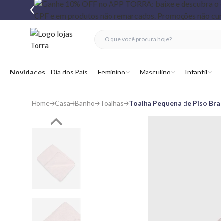
fechar menu
fechar menu
 favoritos
Abrir menu
Novidades
Dia dos Pais
Feminino
Masculino
Infantil
Home
Casa
Banho
Toalhas
Toalha Pequena de Piso Bra