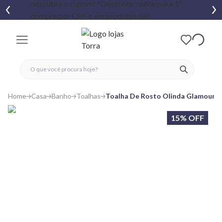
fechar menu
fechar menu
 favoritos
ver produtos
Home
Casa
Banho
Toalhas
Toalha De Rosto Olinda Glamour 
15% OFF