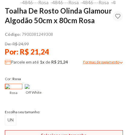
Toalha De Rosto Olinda Glamour
Algodão 50cm x 80cm Rosa
Código:
7900381249308
De: R$ 24,99
Por: R$ 21,24
Parcele em até
1x
de
R$ 21,24
Formas de pagamento
Modal de formas de pag
Cor:
Rosa
Off White
Rosa
Escolha seu tamanho:
UN