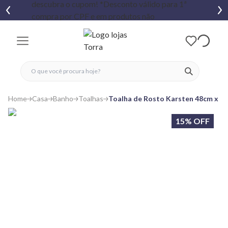
fechar menu
fechar menu
 favoritos
ver produtos
Home
Casa
Banho
Toalhas
Toalha de Rosto Karsten 48cm x 8
15% OFF