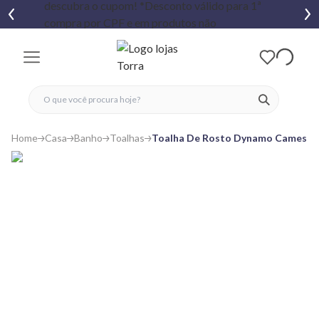
fechar menu
fechar menu
 favoritos
ver produtos
Home
Casa
Banho
Toalhas
Toalha De Rosto Dynamo Camesa 