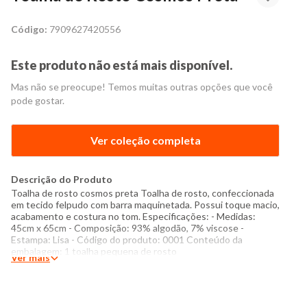
Código:
7909627420556
Este produto não está mais disponível.
Mas não se preocupe! Temos muitas outras opções que você
pode gostar.
Ver coleção completa
Descrição do Produto
Toalha de rosto cosmos preta Toalha de rosto, confeccionada
em tecido felpudo com barra maquinetada. Possui toque macio,
acabamento e costura no tom. Especificações: - Medidas:
45cm x 65cm - Composição: 93% algodão, 7% viscose -
Estampa: Lisa - Código do produto: 0001 Conteúdo da
embalagem: 1 toalha pequena de rosto
Ver mais