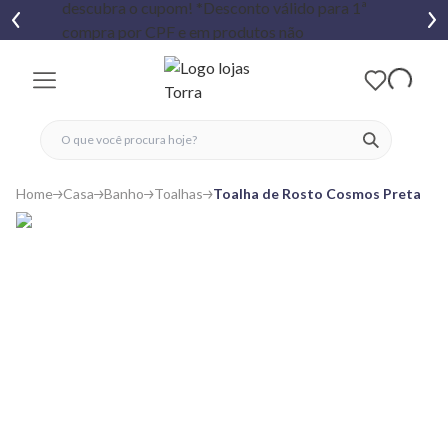
fechar menu
fechar menu
 favoritos
ver produtos
Home
Casa
Banho
Toalhas
Toalha de Rosto Cosmos Preta