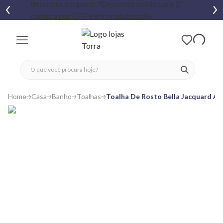
fechar menu
fechar menu
 favoritos
ver produtos
Home
Casa
Banho
Toalhas
Toalha De Rosto Bella Jacquard At