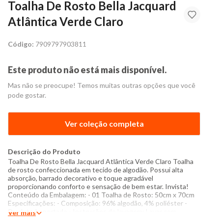
Toalha De Rosto Bella Jacquard
Atlântica Verde Claro
Código:
7909797903811
Este produto não está mais disponível.
Mas não se preocupe! Temos muitas outras opções que você
pode gostar.
Ver coleção completa
Descrição do Produto
Toalha De Rosto Bella Jacquard Atlântica Verde Claro Toalha
de rosto confeccionada em tecido de algodão. Possui alta
absorção, barrado decorativo e toque agradável
proporcionando conforto e sensação de bem estar. Invista!
Conteúdo da Embalagem: - 01 Toalha de Rosto: 50cm x 70cm
Especificações: - Composição: 96% algodão, 4% poliéster -
Produto Importado - Instruções de lavagem: Lavar com
Ver mais
temperatura máxima de 40°C Não usar alvejante a base de