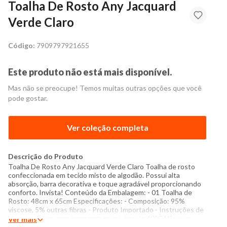
Toalha De Rosto Any Jacquard
Verde Claro
Código:
7909797921655
Este produto não está mais disponível.
Mas não se preocupe! Temos muitas outras opções que você
pode gostar.
Ver coleção completa
Descrição do Produto
Toalha De Rosto Any Jacquard Verde Claro Toalha de rosto
confeccionada em tecido misto de algodão. Possui alta
absorção, barra decorativa e toque agradável proporcionando
conforto. Invista! Conteúdo da Embalagem: - 01 Toalha de
Rosto: 48cm x 65cm Especificações: - Composição: 95%
viscose, 5% outras fibras - Produto Importado - Instruções de
lavagem: Lavar com temperatura máxima de 60°C Não usar
Ver mais
alvejante a base de cloro Secar com temperatura baixa (40°C)