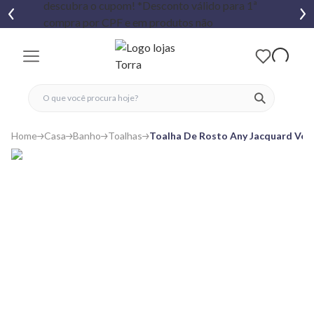
fechar menu
fechar menu
 favoritos
ver produtos
Home
Casa
Banho
Toalhas
Toalha De Rosto Any Jacquard Ver