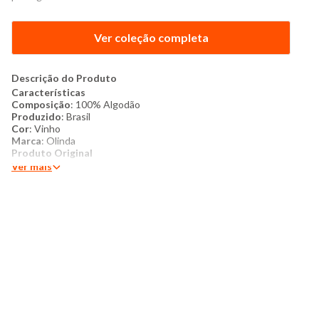
Ver coleção completa
Descrição do Produto
Características
Composição
: 100% Algodão
Produzido
: Brasil
Cor
: Vinho
Marca
: Olinda
​Produto Original
Ver mais
Conteúdo da Embalagem
: 1 Toalha de rosto 50cm x 80cm.
​Mais Detalhes
: A toalha de rosto é confeccionada em
algodão, garantindo toque macio, alta absorção e conforto no
uso diário. O destaque fica por conta da barra com detalhe em
decorativo, que adiciona charme e elegância à peça, deixando o
banheiro mais bonito e sofisticado. Perfeita para compor jogos
de banho ou usar individualmente.
​Instruções de Lavagem
:
Lavar com temperatura máxima de 40°C
Não usar alvejante a base de cloro