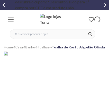
fechar menu
fechar menu
 favoritos
ver produtos
Home
Casa
Banho
Toalhas
Toalha de Rosto Algodão Olinda C