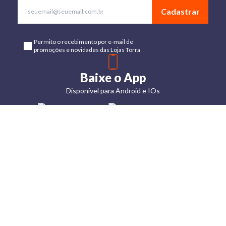
Cadastrar
Permito o recebimento por e-mail de
promoções e novidades das Lojas Torra
Baixe o App
Disponível para Android e IOs
Lojas
Torra: a
moda do
preço