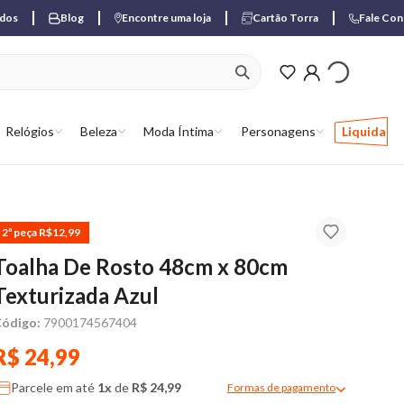
ados
Blog
Encontre uma loja
Cartão Torra
Fale Co
ver produtos favori
Relógios
Beleza
Moda Íntima
Personagens
Liquida
2ª peça R$12,99
Toalha De Rosto 48cm x 80cm
Texturizada Azul
ódigo:
7900174567404
R$ 24,99
Parcele em até
1x
de
R$ 24,99
Formas de pagamento