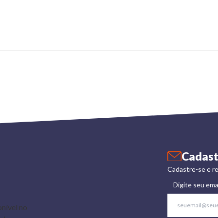
Cadast
Cadastre-se e re
Digite seu ema