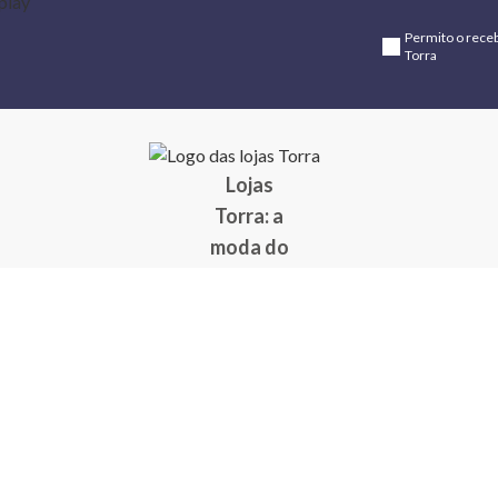
Permito o rece
Torra
Lojas
Torra: a
moda do
preço
baixo
A Torra é
uma rede
varejista
que conta
com 90
lojas em 17
estados
brasileiros,