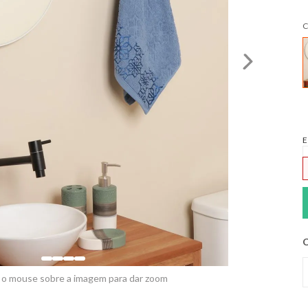
C
E
C
 o mouse sobre a imagem para dar zoom