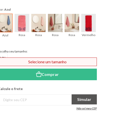
Modal de formas de pagame
or:
Azul
Rosa
Rosa
Rosa
Rosa
Vermelho
Verde
Azul
scolha seu tamanho:
UN
Selecione um tamanho
Comprar
alcule o frete
Simular
Não sei meu CEP