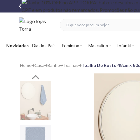
fechar menu
fechar menu
 favoritos
Abrir menu
Novidades
Dia dos Pais
Feminino
Masculino
Infantil
Home
Casa
Banho
Toalhas
Toalha De Rosto 48cm x 80c