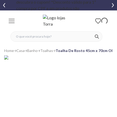
fechar menu
fechar menu
 favoritos
ver produtos
Home
Casa
Banho
Toalhas
Toalha De Rosto 45cm x 70cm Olin