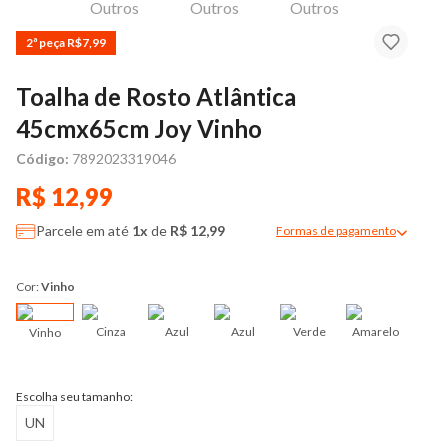
2ª peça R$7,99
Toalha de Rosto Atlântica
45cmx65cm Joy Vinho
Código:
7892023319046
R$ 12,99
Parcele em até
1x
de
R$ 12,99
Formas de pagamento
Modal de formas de pag
Cor:
Vinho
Cinza
Azul
Azul
Verde
Amarelo
Vinho
Escolha seu tamanho:
UN