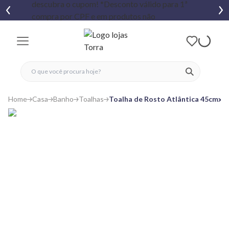
fechar menu
fechar menu
 favoritos
ver produtos
Home
Casa
Banho
Toalhas
Toalha de Rosto Atlântica 45cmx6