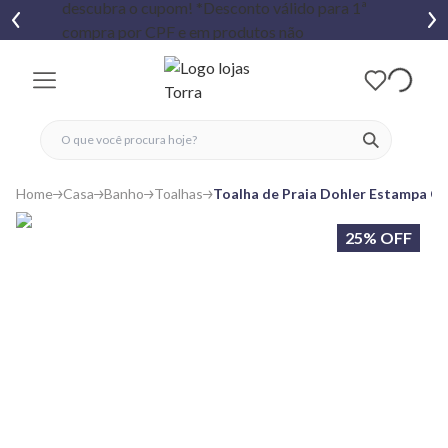
fechar menu
fechar menu
 favoritos
ver produtos
Home
Casa
Banho
Toalhas
Toalha de Praia Dohler Estampa Co
25% OFF