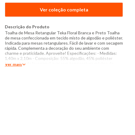
Ver coleção completa
Descrição do Produto
Toalha de Mesa Retangular Teka Floral Branca e Preto Toalha
de mesa confeccionada em tecido misto de algodão e poliéster.
Indicada para mesas retangulares. Fácil de lavar e com secagem
rápida. Complementa a decoração do seu ambiente com
charme e praticidade. Aproveite! Especificações: - Medidas:
1,40m x 2,10m - Composição: 55% algodão, 45% poliéster
Instruções de lavagem: Lavar com temperatura máxima de
Ver mais
60°C Não usar alvejante a base de cloro Secar com
temperatura baixa (40°C) Passar com temperatura máxima de
110°C Não lavar a seco Obs.: Demais acessórios não
acompanham o produto. Foto meramente ilustrativa. O tom
das cores dos produtos nas fotos podem sofrer variações em
decorrência do flash.