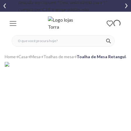
fechar menu
fechar menu
 favoritos
ver produtos
Home
Casa
Mesa
Toalhas de mesa
Toalha de Mesa Retangular 