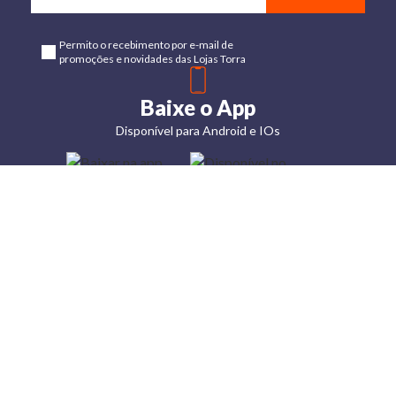
Permito o recebimento por e-mail de
promoções e novidades das Lojas Torra
Baixe o App
Disponível para Android e IOs
Lojas
Torra: a
moda do
preço
baixo