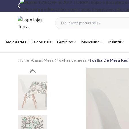
fechar menu
fechar menu
 favoritos
Abrir menu
Novidades
Dia dos Pais
Feminino
Masculino
Infantil
Home
Casa
Mesa
Toalhas de mesa
Toalha De Mesa Redo