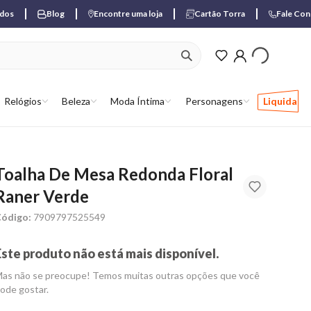
ados
Blog
Encontre uma loja
Cartão Torra
Fale Co
ver produtos favori
Relógios
Beleza
Moda Íntima
Personagens
Liquida
Toalha De Mesa Redonda Floral
Raner Verde
ódigo:
7909797525549
Este produto não está mais disponível.
as não se preocupe! Temos muitas outras opções que você
ode gostar.