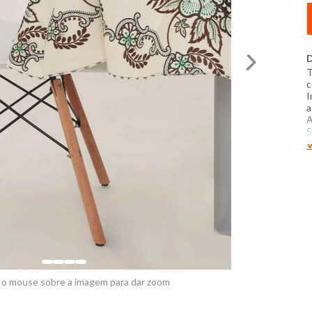
D
T
c
I
a
A
5
c
V
d
m
n
t
e
 o mouse sobre a imagem para dar zoom