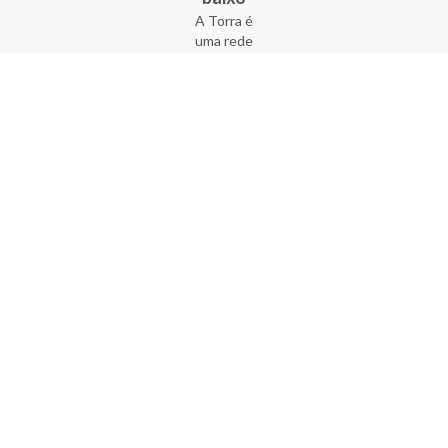
A Torra é
uma rede
varejista
que conta
com 90
lojas em 17
estados
brasileiros,
além da loja
online - site
e aplicativo.
Fundada há
33 anos no
coração do
Brás, a
empresa foi
criada com
o sonho de
transformar
o varejo
popular,
tornando-