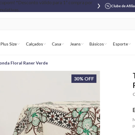
Clube de Afili
Plus Size
Calçados
Casa
Jeans
Básicos
Esporte
nda Floral Raner Verde
30% OFF
C
M
p