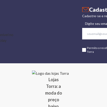
Cadast
Cadastre-se e re
Digite seu ema
Permito o rece
Torra
Lojas
Torra: a
moda do
preço
baixo