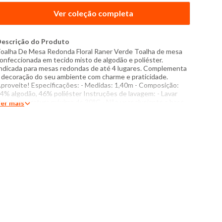
Ver coleção completa
escrição do Produto
oalha De Mesa Redonda Floral Raner Verde Toalha de mesa
onfeccionada em tecido misto de algodão e poliéster.
ndicada para mesas redondas de até 4 lugares. Complementa
 decoração do seu ambiente com charme e praticidade.
proveite! Especificações: - Medidas: 1,40m - Composição:
4% algodão, 46% poliéster Instruções de lavagem: - Lavar
om temperatura máxima de 30°C - Não usar alvejante a base
er mais
e cloro - Proibido usar secadora - Passar com temperatura
áxima de 110°C - Não lavar a seco Obs.: Demais acessórios
ão acompanham o produto. Foto meramente ilustrativa. O
om das cores dos produtos nas fotos podem sofrer variações
m decorrência do flash.