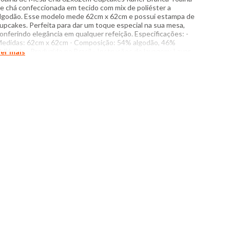
e chá confeccionada em tecido com mix de poliéster a
lgodão. Esse modelo mede 62cm x 62cm e possui estampa de
upcakes. Perfeita para dar um toque especial na sua mesa,
onferindo elegância em qualquer refeição. Especificações: -
edidas: 62cm x 62cm - Composição: 54% algodão, 46%
oliéster - Produzido no Brasil - Instruções de lavagem: Lavar
er mais
om temperatura máxima de 30°C Não usar alvejante a base de
loro Proibido usar secadora Passar com temperatura máxima
e 110°C Não lavar a seco O tom das cores dos produtos nas
otos podem sofrer variações em decorrência do flash.