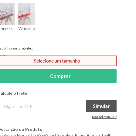
Vermelho
Branco
scolha seu tamanho:
UN
Selecione um tamanho
Comprar
alcule o frete
Simular
Não sei meu CEP
escrição do Produto
oalha de Mesa Chá 62x62cm Cupcakes Raner Branca Toalha