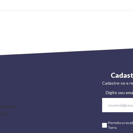
Cadast
Cadastre-se e re
Digite seu ema
Permito o rece
Torra