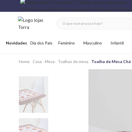
fechar menu
fechar menu
 favoritos
Abrir menu
Novidades
Dia dos Pais
Feminino
Masculino
Infantil
Home
Casa
Mesa
Toalhas de mesa
Toalha de Mesa Chá