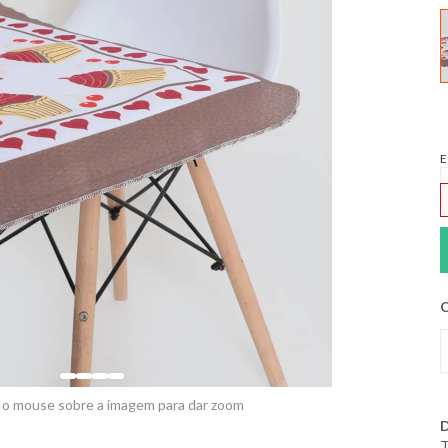
E
C
 o mouse sobre a imagem para dar zoom
D
T