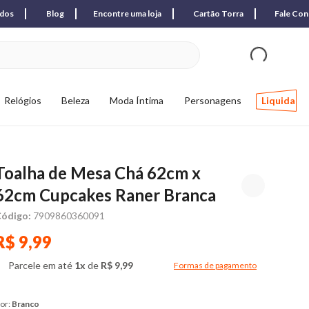
ados
Blog
Encontre uma loja
Cartão Torra
Fale Co
ver produtos favori
Relógios
Beleza
Moda Íntima
Personagens
Liquida
Toalha de Mesa Chá 62cm x
62cm Cupcakes Raner Branca
ódigo:
7909860360091
R$ 9,99
Parcele em até
1x
de
R$ 9,99
Formas de pagamento
Modal de formas de pagame
or:
Branco