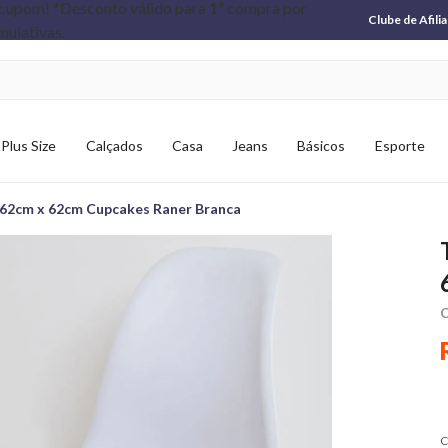
Clube de Afili
Plus Size
Calçados
Casa
Jeans
Básicos
Esporte
 62cm x 62cm Cupcakes Raner Branca
C
C