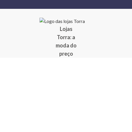
Lojas
Torra: a
moda do
preço
baixo
A Torra é
uma rede
varejista
que conta
com 90
lojas em 17
estados
brasileiros,
além da loja
online - site
e aplicativo.