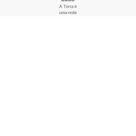
A Torra é
uma rede
varejista
que conta
com 90
lojas em 17
estados
brasileiros,
além da loja
online - site
e aplicativo.
Fundada há
33 anos no
coração do
Brás, a
empresa foi
criada com
o sonho de
transformar
o varejo
popular,
tornando-