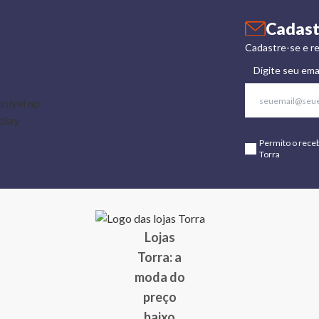
Cadast
Cadastre-se e re
Digite seu ema
Permito o rece
Torra
Lojas
Torra: a
moda do
preço
baixo