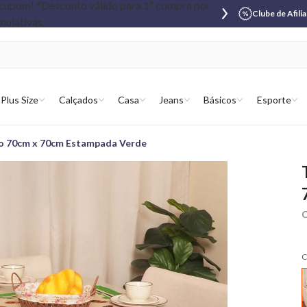
Clube de Afili
Plus Size
Calçados
Casa
Jeans
Básicos
Esporte
ão 70cm x 70cm Estampada Verde
C
C