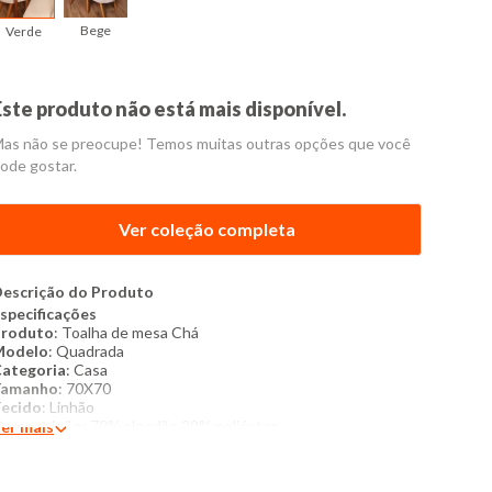
Bege
Verde
Este produto não está mais disponível.
as não se preocupe! Temos muitas outras opções que você
ode gostar.
Ver coleção completa
escrição do Produto
specificações
Produto
: Toalha de mesa Chá
Modelo
: Quadrada
ategoria
: Casa
Tamanho
: 70X70
ecido
: Linhão
Composição
: 70% algodão 29% poliéster
er mais
roduzido no Brasil
Cor
: Verde
Marca
: Torra