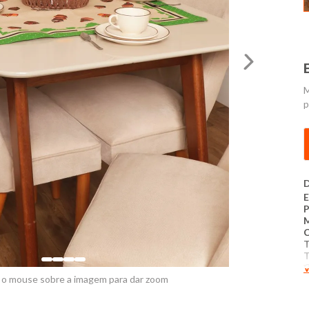
M
p
D
E
C
T
V
P
 o mouse sobre a imagem para dar zoom