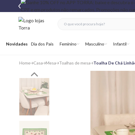
fechar menu
fechar menu
 favoritos
Abrir menu
Novidades
Dia dos Pais
Feminino
Masculino
Infantil
Home
Casa
Mesa
Toalhas de mesa
Toalha De Chá Linh