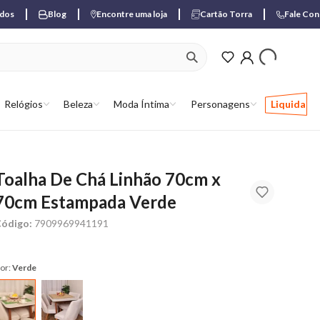
ados
Blog
Encontre uma loja
Cartão Torra
Fale Co
ver produtos favori
Relógios
Beleza
Moda Íntima
Personagens
Liquida
Toalha De Chá Linhão 70cm x
70cm Estampada Verde
ódigo:
7909969941191
or:
Verde