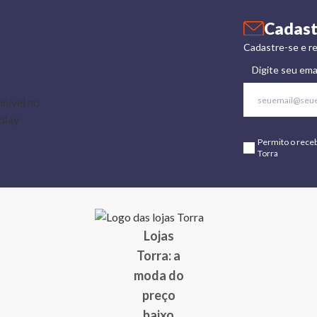
Cadast
Cadastre-se e re
Digite seu ema
Permito o rece
Torra
Lojas
Torra: a
moda do
preço
baixo