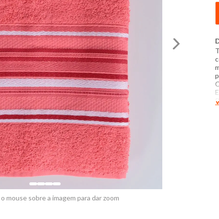
D
T
c
m
p
C
E
P
V
t
c
d
f
 o mouse sobre a imagem para dar zoom