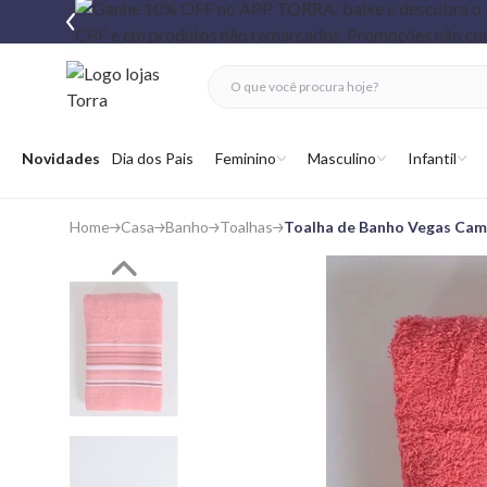
fechar menu
fechar menu
 favoritos
Abrir menu
Novidades
Dia dos Pais
Feminino
Masculino
Infantil
Home
Casa
Banho
Toalhas
Toalha de Banho Vegas Cam