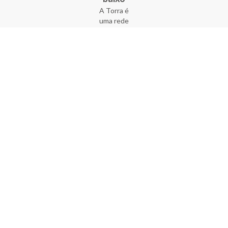
A Torra é
uma rede
varejista
que conta
com 90
lojas em 17
estados
brasileiros,
além da loja
online - site
e aplicativo.
Fundada há
33 anos no
coração do
Brás, a
empresa foi
criada com
o sonho de
transformar
o varejo
popular,
tornando-