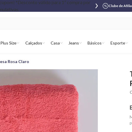
Clube de Afili
Plus Size
Calçados
Casa
Jeans
Básicos
Esporte
esa Rosa Claro
C
M
p