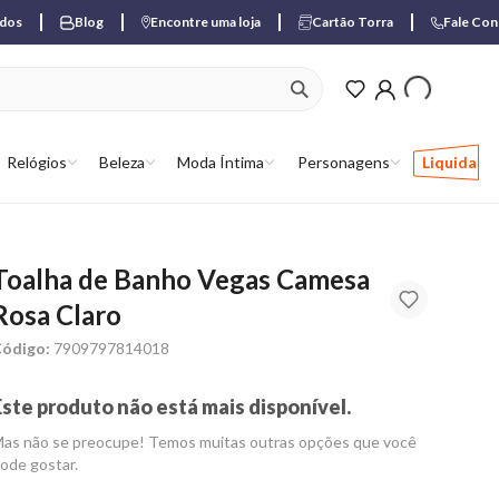
ados
Blog
Encontre uma loja
Cartão Torra
Fale Co
ver produtos favori
Relógios
Beleza
Moda Íntima
Personagens
Liquida
Toalha de Banho Vegas Camesa
Rosa Claro
ódigo:
7909797814018
Este produto não está mais disponível.
as não se preocupe! Temos muitas outras opções que você
ode gostar.