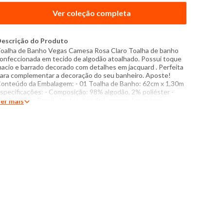
Ver coleção completa
escrição do Produto
oalha de Banho Vegas Camesa Rosa Claro Toalha de banho
onfeccionada em tecido de algodão atoalhado. Possui toque
acio e barrado decorado com detalhes em jacquard . Perfeita
ara complementar a decoração do seu banheiro. Aposte!
onteúdo da Embalagem: - 01 Toalha de Banho: 62cm x 1,30m
specificações: - Composição: 98% algodão, 2% poliéster -
roduzido no Brasil - Instruções de lavagem: Lavar com
er mais
emperatura máxima de 40°C Não usar alvejante a base de
loro Proibido usar secadora Passar com temperatura máxima
e 110°C Não lavar a seco O tom das cores dos produtos nas
otos podem sofrer variações em decorrência do flash.