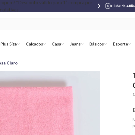
Clube de Afili
Plus Size
Calçados
Casa
Jeans
Básicos
Esporte
sa Claro
C
M
p