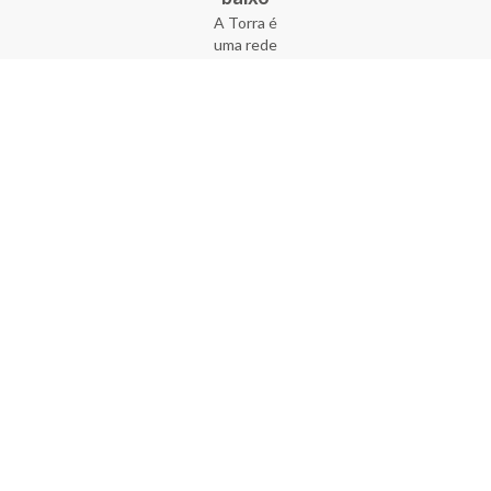
A Torra é
uma rede
varejista
que conta
com 90
lojas em 17
estados
brasileiros,
além da loja
online - site
e aplicativo.
Fundada há
33 anos no
coração do
Brás, a
empresa foi
criada com
o sonho de
transformar
o varejo
popular,
tornando-