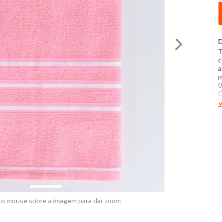
D
T
c
a
p
0
C
d
V
a
4
s
v
 o mouse sobre a imagem para dar zoom