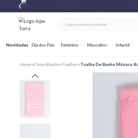
fechar menu
fechar menu
 favoritos
Abrir menu
Novidades
Dia dos Pais
Feminino
Masculino
Infantil
Home
Casa
Banho
Toalhas
Toalha De Banho Mônaco Ro