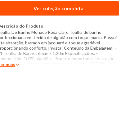
Ver coleção completa
escrição do Produto
oalha De Banho Mônaco Rosa Claro Toalha de banho
onfeccionada em tecido de algodão com toque macio. Possui
lta absorção, barrado em jacquard e toque agradável
roporcionando conforto. Invista! Conteúdo da Embalagem: -
1 Toalha de Banho: 65cm x 1,20m Especificações: -
omposição: 100% algodão - Produto Importado - Instruções
e lavagem: Lavar com temperatura máxima de 40°C Não usar
er mais
lvejante a base de cloro Secar com temperatura máxima de
0°C Passar com temperatura máxima de 110°C Não lavar a
eco O tom das cores dos produtos nas fotos podem sofrer
ariações em decorrência do flash.