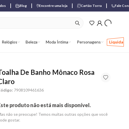
ados
Blog
Encontre uma loja
Cartão Torra
Fale Co
ver produtos favori
Relógios
Beleza
Moda Íntima
Personagens
Liquida
Toalha De Banho Mônaco Rosa
Claro
ódigo:
7908109461636
Este produto não está mais disponível.
as não se preocupe! Temos muitas outras opções que você
ode gostar.