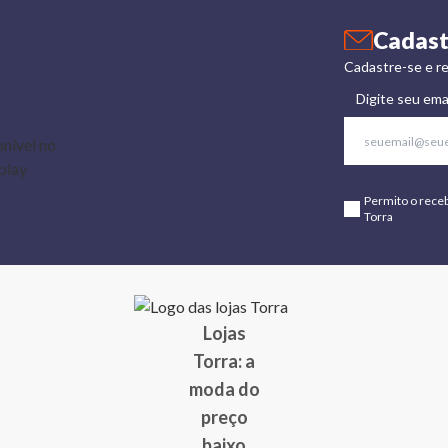
Cadast
Cadastre-se e re
Digite seu ema
Permito o rece
Torra
Lojas
Torra: a
moda do
preço
baixo