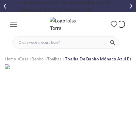
fechar menu
fechar menu
 favoritos
ver produtos
Home
Casa
Banho
Toalhas
Toalha De Banho Mônaco Azul Esc