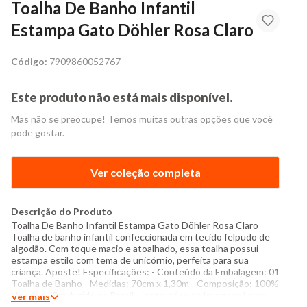
Toalha De Banho Infantil
Estampa Gato Döhler Rosa Claro
Código:
7909860052767
Este produto não está mais disponível.
Mas não se preocupe! Temos muitas outras opções que você
pode gostar.
Ver coleção completa
Descrição do Produto
Toalha De Banho Infantil Estampa Gato Döhler Rosa Claro
Toalha de banho infantil confeccionada em tecido felpudo de
algodão. Com toque macio e atoalhado, essa toalha possui
estampa estilo com tema de unicórnio, perfeita para sua
criança. Aposte! Especificações: - Conteúdo da Embalagem: 01
Toalha de Banho - Medidas: 70cm x 1,30m - Composição: 100%
algodão - Produzido no Brasil - Instruções de lavagem: Lavar
Ver mais
com temperatura máxima de 60°C Não usar alvejante a base de