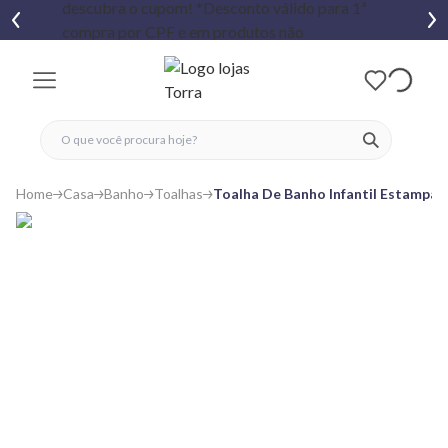
fechar menu
fechar menu
 favoritos
ver produtos
Home
Casa
Banho
Toalhas
Toalha De Banho Infantil Estampa 