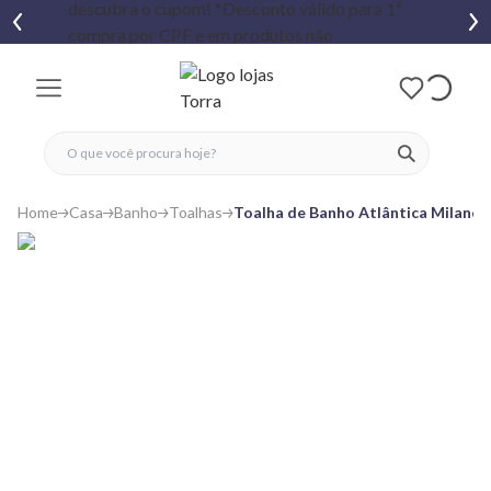
fechar menu
fechar menu
 favoritos
ver produtos
Home
Casa
Banho
Toalhas
Toalha de Banho Atlântica Milano