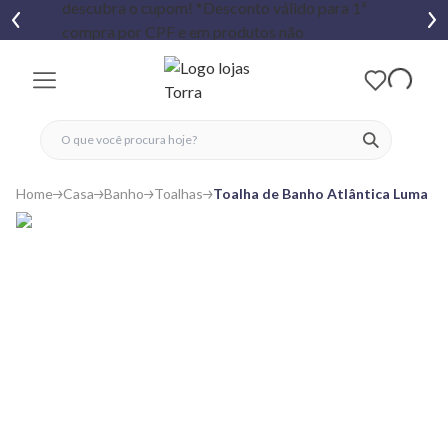
fechar menu
fechar menu
 favoritos
ver produtos
Home
Casa
Banho
Toalhas
Toalha de Banho Atlântica Luma 7