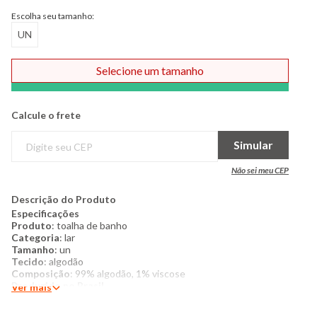
Escolha seu tamanho:
UN
Selecione um tamanho
Comprar
Calcule o frete
Simular
Não sei meu CEP
Descrição do Produto
Especificações
Produto
: toalha de banho
Categoria
: lar
Tamanho
: un
Tecido
: algodão
Composição
: 99% algodão, 1% viscose
Produzido no Brasil
Ver mais
Cor
: azul
Marca
: Atlântica