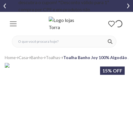
fechar menu
fechar menu
 favoritos
ver produtos
Home
Casa
Banho
Toalhas
Toalha Banho Joy 100% Algodão Atl
15% OFF