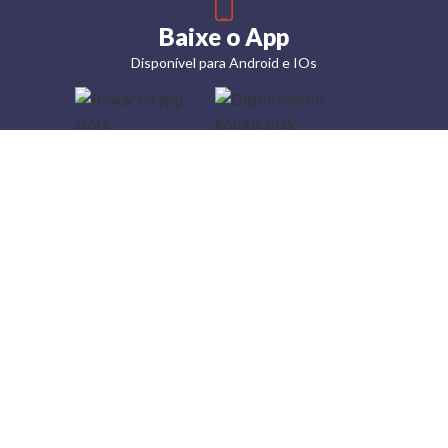
Baixe o App
Disponível para Android e IOs
Lojas
Torra: a
moda do
preço
baixo
A Torra é
uma rede
varejista
que conta