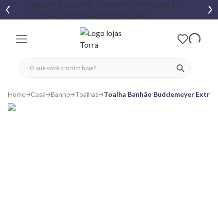
fechar menu
fechar menu
 favoritos
ver produtos
Home
Casa
Banho
Toalhas
Toalha Banhão Buddemeyer Extra 