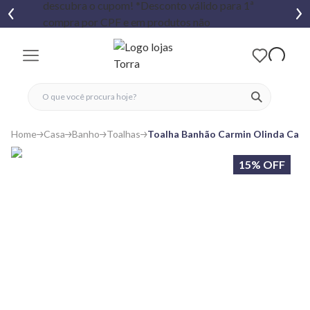
fechar menu
fechar menu
 favoritos
ver produtos
Home
Casa
Banho
Toalhas
Toalha Banhão Carmin Olinda Carm
15% OFF