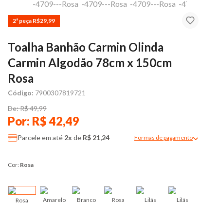
2ª peça R$29,99
Toalha Banhão Carmin Olinda
Carmin Algodão 78cm x 150cm
Rosa
Código:
7900307819721
De: R$ 49,99
Por: R$ 42,49
Parcele em até
2x
de
R$ 21,24
Formas de pagamento
Modal de formas de pag
Cor:
Rosa
Amarelo
Branco
Rosa
Lilás
Lilás
Rosa
Azu