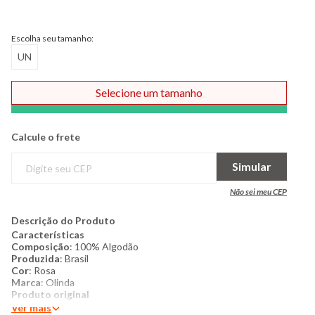
Escolha seu tamanho:
UN
Selecione um tamanho
Comprar
Calcule o frete
Simular
Não sei meu CEP
Descrição do Produto
Características
Composição
: 100% Algodão
Produzida
: Brasil
Cor
: Rosa
Marca
: Olinda
​Produto original
Ver mais