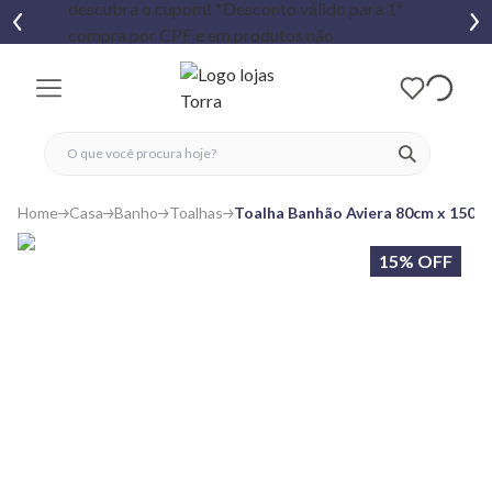
fechar menu
fechar menu
 favoritos
ver produtos
Home
Casa
Banho
Toalhas
Toalha Banhão Aviera 80cm x 150c
15% OFF