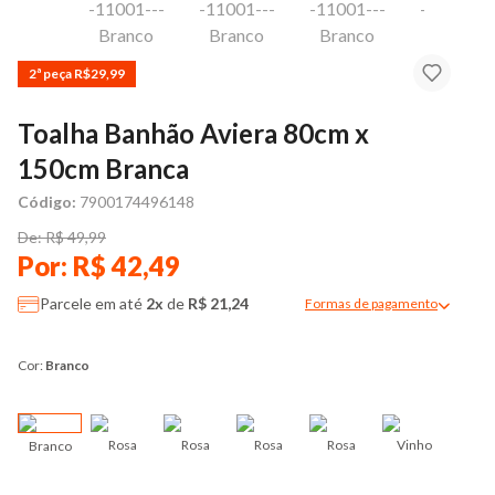
2ª peça R$29,99
Toalha Banhão Aviera 80cm x
150cm Branca
Código:
7900174496148
De: R$ 49,99
Por: R$ 42,49
Parcele em até
2x
de
R$ 21,24
Formas de pagamento
Modal de formas de pag
Cor:
Branco
Rosa
Rosa
Rosa
Rosa
Vinho
Branco
Ver