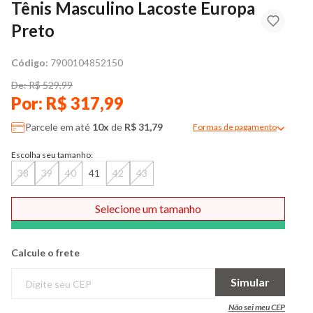
Tênis Masculino Lacoste Europa
Preto
Código:
7900104852150
De: R$ 529,99
Por: R$ 317,99
Parcele em até
10x
de
R$ 31,79
Formas de pagamento
Modal de formas de pag
Escolha seu tamanho:
38
39
40
41
42
43
Selecione um tamanho
Comprar
Calcule o frete
Simular
Não sei meu CEP