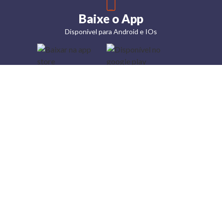
Baixe o App
Disponível para Android e IOs
Lojas
Torra: a
moda do
preço
baixo
A Torra é
uma rede
varejista
que conta