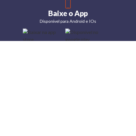
Baixe o App
Disponível para Android e IOs
Lojas
Torra: a
moda do
preço
baixo
A Torra é
uma rede
varejista
que conta