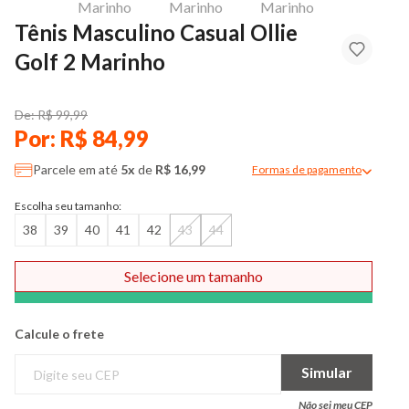
Tênis Masculino Casual Ollie
Golf 2 Marinho
De: R$ 99,99
Por: R$ 84,99
Parcele em até
5x
de
R$ 16,99
Formas de pagamento
Modal de formas de pag
Escolha seu tamanho:
38
39
40
41
42
43
44
Selecione um tamanho
Comprar
Calcule o frete
Simular
Não sei meu CEP