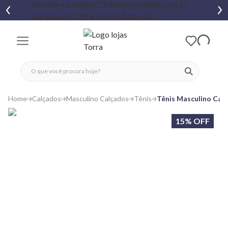
fechar menu
fechar menu
 favoritos
ver produtos
Home
Calçados
Masculino Calçados
Tênis
Tênis Masculino Casu
15% OFF