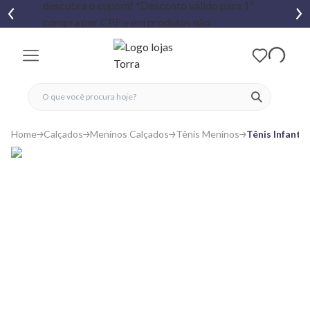
fechar menu
fechar menu
 favoritos
ver produtos
Home
Calçados
Meninos Calçados
Tênis Meninos
Tênis Infanti