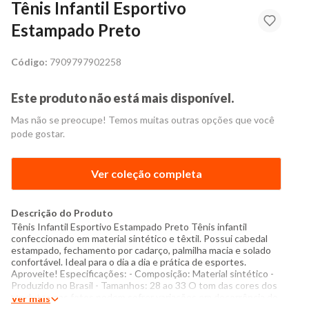
Tênis Infantil Esportivo
Estampado Preto
Código:
7909797902258
Este produto não está mais disponível.
Mas não se preocupe! Temos muitas outras opções que você
pode gostar.
Ver coleção completa
Descrição do Produto
Tênis Infantil Esportivo Estampado Preto Tênis infantil
confeccionado em material sintético e têxtil. Possui cabedal
estampado, fechamento por cadarço, palmilha macia e solado
confortável. Ideal para o dia a dia e prática de esportes.
Aproveite! Especificações: - Composição: Material sintético -
Produzido no Brasil - Tamanhos: 28 ao 33 O tom das cores dos
produtos nas fotos podem sofrer variações em decorrência do
Ver mais
flash.