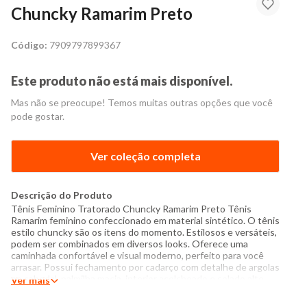
Chuncky Ramarim Preto
Código:
7909797899367
Este produto não está mais disponível.
Mas não se preocupe! Temos muitas outras opções que você
pode gostar.
Ver coleção completa
Descrição do Produto
Tênis Feminino Tratorado Chuncky Ramarim Preto Tênis
Ramarim feminino confeccionado em material sintético. O tênis
estilo chuncky são os itens do momento. Estilosos e versáteis,
podem ser combinados em diversos looks. Oferece uma
caminhada confortável e visual moderno, perfeito para você
arrasar. Possui fechamento por cadarço com detalhe de argolas
no cabedal, palmilha macia, interior acolchoado e solado alto
Ver mais
tratorado estilo cuncky. Aposte! Especificações: - Produzido
no Brasil - Tamanho: 34 ao 39 - Material: Sintético e Têxtil -