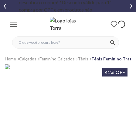
fechar menu
fechar menu
 favoritos
ver produtos
Home
Calçados
Feminino Calçados
Tênis
Tênis Feminino Trato
41% OFF