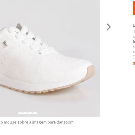
D
T
c
f
c
s
E
M
V
d
d
 o mouse sobre a imagem para dar zoom