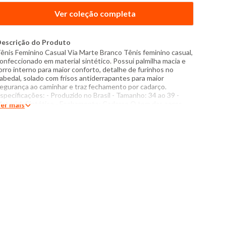
Ver coleção completa
escrição do Produto
ênis Feminino Casual Via Marte Branco Tênis feminino casual,
onfeccionado em material sintético. Possui palmilha macia e
orro interno para maior conforto, detalhe de furinhos no
abedal, solado com frisos antiderrapantes para maior
egurança ao caminhar e traz fechamento por cadarço.
specificações: - Produzido no Brasil - Tamanho: 34 ao 39 -
aterial: Sintético - Fechamento: Cadarço O tom das cores
er mais
os produtos nas fotos podem sofrer variações em
ecorrência do flash.