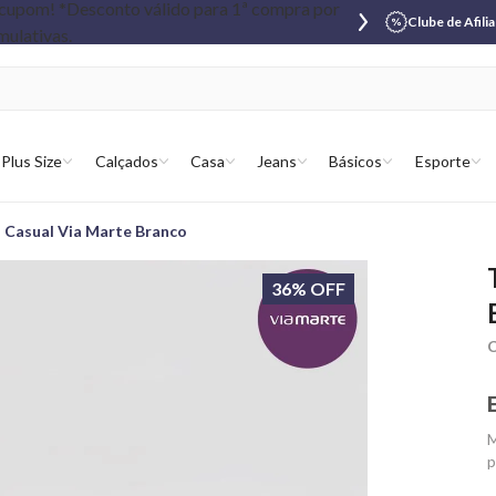
Clube de Afili
Plus Size
Calçados
Casa
Jeans
Básicos
Esporte
 Casual Via Marte Branco
36% OFF
C
M
p