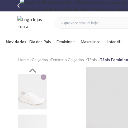
fechar menu
fechar menu
 favoritos
Abrir menu
Novidades
Dia dos Pais
Feminino
Masculino
Infantil
Home
Calçados
Feminino Calçados
Tênis
Tênis Feminino