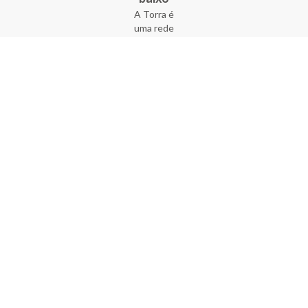
A Torra é
uma rede
varejista
que conta
com 90
lojas em 17
estados
brasileiros,
além da loja
online - site
e aplicativo.
Fundada há
33 anos no
coração do
Brás, a
empresa foi
criada com
o sonho de
transformar
o varejo
popular,
tornando-