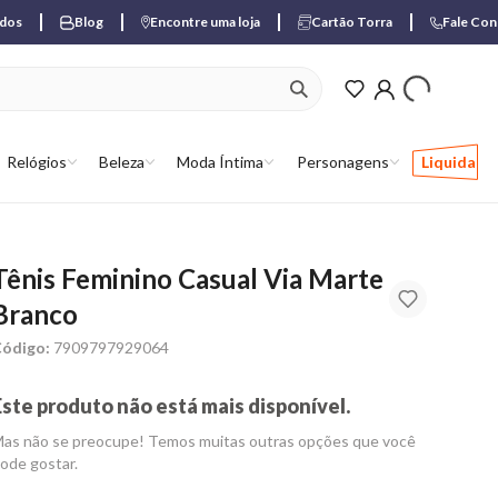
ados
Blog
Encontre uma loja
Cartão Torra
Fale Co
ver produtos favori
Relógios
Beleza
Moda Íntima
Personagens
Liquida
Tênis Feminino Casual Via Marte
Branco
ódigo:
7909797929064
Este produto não está mais disponível.
as não se preocupe! Temos muitas outras opções que você
ode gostar.