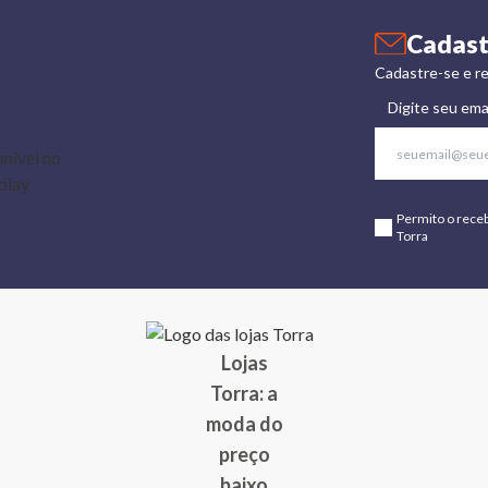
Cadast
Cadastre-se e re
Digite seu ema
Permito o rece
Torra
Lojas
Torra: a
moda do
preço
baixo