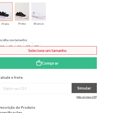
Preto
Branco
Preto
scolha seu tamanho:
34
35
36
37
38
Selecione um tamanho
Comprar
alcule o frete
Simular
Não sei meu CEP
escrição do Produto
specificações