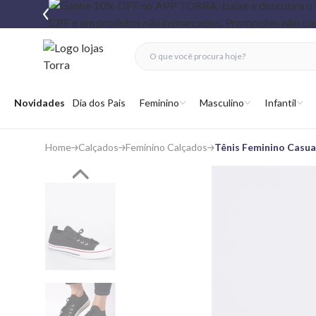
fechar menu
fechar menu
 favoritos
Abrir menu
Novidades
Dia dos Pais
Feminino
Masculino
Infantil
Home
Calçados
Feminino Calçados
Tênis Feminino Casua