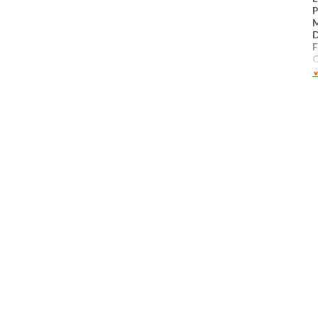
D
C
V
M
P
C
​
x
M
M
T
c
r
c
e
I
E
O
v