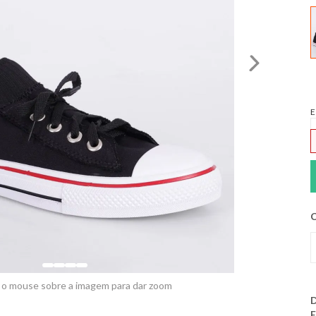
E
C
 o mouse sobre a imagem para dar zoom
D
E