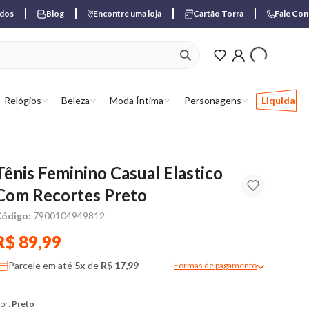
ados
Blog
Encontre uma loja
Cartão Torra
Fale Co
ver produtos favori
Relógios
Beleza
Moda Íntima
Personagens
Liquida
Tênis Feminino Casual Elastico
Com Recortes Preto
ódigo:
7900104949812
R$ 89,99
Parcele em até
5x
de
R$ 17,99
Formas de pagamento
Modal de formas de pagame
or:
Preto