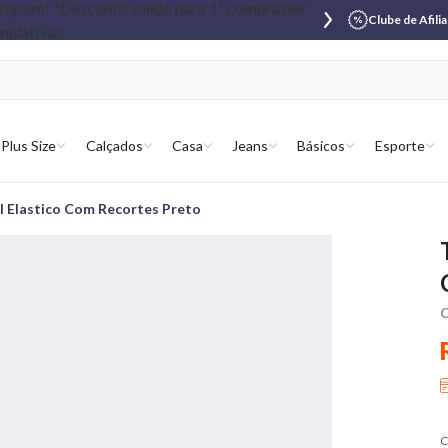
Clube de Afili
Plus Size
Calçados
Casa
Jeans
Básicos
Esporte
l Elastico Com Recortes Preto
C
C