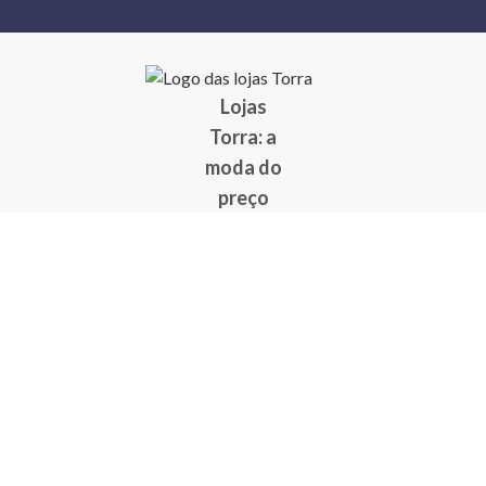
Lojas
Torra: a
moda do
preço
baixo
A Torra é
uma rede
varejista
que conta
com 90
lojas em 17
estados
brasileiros,
além da loja
online - site
e aplicativo.