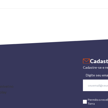
Cadast
Cadastre-se e re
Digite seu ema
Permito o rece
Torra