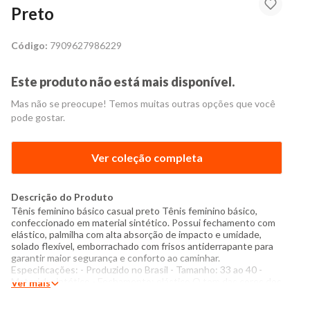
Preto
Código:
7909627986229
Este produto não está mais disponível.
Mas não se preocupe! Temos muitas outras opções que você
pode gostar.
Ver coleção completa
Descrição do Produto
Tênis feminino básico casual preto Tênis feminino básico,
confeccionado em material sintético. Possui fechamento com
elástico, palmilha com alta absorção de impacto e umidade,
solado flexível, emborrachado com frisos antiderrapante para
garantir maior segurança e conforto ao caminhar.
Especificações: - Produzido no Brasil - Tamanho: 33 ao 40 -
Material: sintético - Fechamento: elástico O tom das cores dos
Ver mais
produtos nas fotos podem sofrer variações em decorrência do
flash.