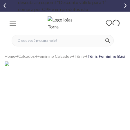
fechar menu
fechar menu
 favoritos
ver produtos
Home
Calçados
Feminino Calçados
Tênis
Tênis Feminino Básico