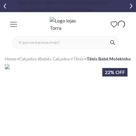
fechar menu
fechar menu
 favoritos
ver produtos
Home
Calçados
Bebês Calçados
Tênis
Tênis Bebê Molekinho C
22% OFF