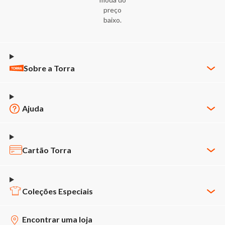
preço
baixo.
Sobre a Torra
Quem Somos
Nossas Lojas
Ajuda
Trabalhe Conosco
Minha Conta
Política de Privacidade
Meus Pedidos
Cartão Torra
Código de Ética & Conduta
Política de Pagamento
APP Cartão Torra
Novos Fornecedores
Política de Entrega
2ª via de fatura
Coleções Especiais
Agendamento de Fornecedores
Regulamentos Promocionais
Faça seu cartão
Baixe o app
Relatório de Transparência
Encontrar uma loja
Trocas e Devoluções