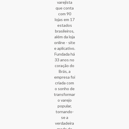
varejista
que conta
com 90
lojas em 17
estados
brasileiros,
além da loja
online - site
e aplicativo.
Fundada há
33 anos no
coração do
Brás, a
empresa foi
criada com
o sonho de
transformar
o varejo
popular,
tornando-
se a
verdadeira
moda do