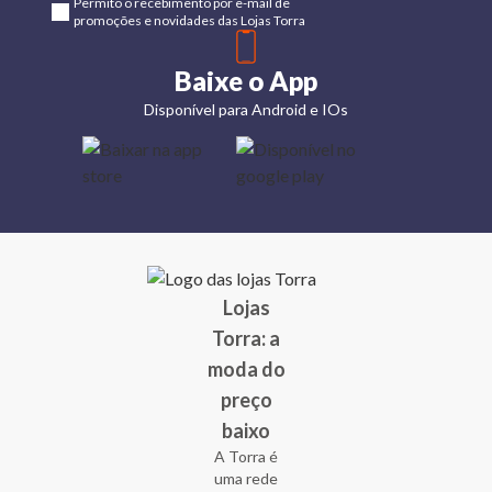
Permito o recebimento por e-mail de
promoções e novidades das Lojas Torra
Baixe o App
Disponível para Android e IOs
Lojas
Torra: a
moda do
preço
baixo
A Torra é
uma rede