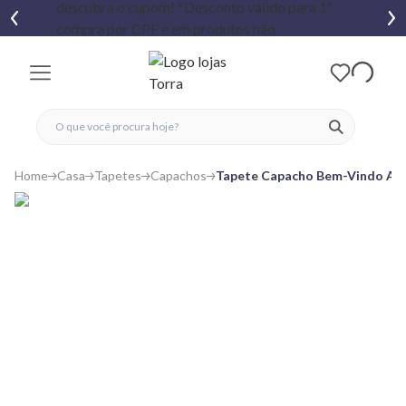
fechar menu
fechar menu
 favoritos
ver produtos
Home
Casa
Tapetes
Capachos
Tapete Capacho Bem-Vindo Azu