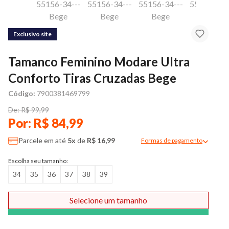
Exclusivo site
Tamanco Feminino Modare Ultra
Conforto Tiras Cruzadas Bege
Código:
7900381469799
De: R$ 99,99
Por: R$ 84,99
Parcele em até
5x
de
R$ 16,99
Formas de pagamento
Modal de formas de pag
Escolha seu tamanho:
34
35
36
37
38
39
Selecione um tamanho
Comprar