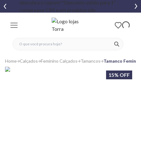
fechar menu
fechar menu
 favoritos
ver produtos
Home
Calçados
Feminino Calçados
Tamancos
Tamanco Feminino
15% OFF