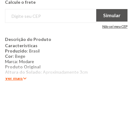
Calcule o frete
Simular
Não sei meu CEP
Descrição do Produto
Características
Produzido
: Brasil
Cor
: Bege
Marca: Modare
Produto Original
Altura do Solado:
Aproximadamente 3cm
Ver mais
​Mais detalhes:
O Modare 7142.144 é a sandália perfeita para
quem busca beleza, conforto e um toque de elegância no dia a
dia. Com design super delicado e moderno, ele combina
detalhes em dourado, ouro rosado e bronze, criando um visual
sofisticado que transforma qualquer look — seja para trabalho,
passeio ou eventos casuais.
Produzido em material sintético de alta qualidade, o modelo
traz acabamento impecável e durabilidade, além de garantir
fácil limpeza e manutenção. Sua palmilha com tecnologia Reflex
Sense é confeccionada em EVA macio com esferas
massageadoras, que estimulam a circulação sanguínea e