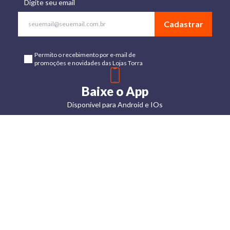
Digite seu email
Cadastrar
Permito o recebimento por e-mail de
promoções e novidades das Lojas Torra
Baixe o App
Disponível para Android e IOs
Lojas
Torra: a
moda do