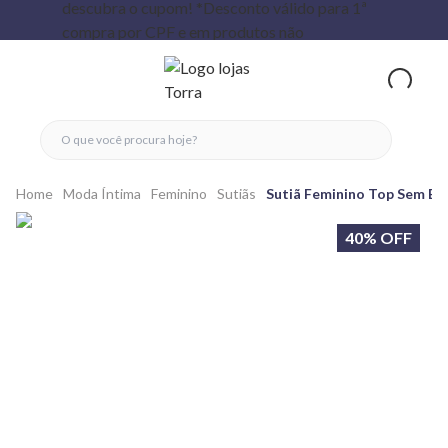
fechar menu
fechar menu
 favoritos
ver produtos
Home
Moda Íntima
Feminino
Sutiãs
Sutiã Feminino Top Sem Bo
40% OFF