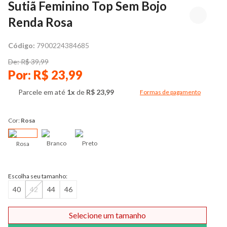
Sutiã Feminino Top Sem Bojo
Renda Rosa
Código:
7900224384685
De: R$ 39,99
Por: R$ 23,99
Parcele em até
1x
de
R$ 23,99
Formas de pagamento
Modal de formas de pag
Cor:
Rosa
Branco
Preto
Rosa
Escolha seu tamanho:
40
42
44
46
Selecione um tamanho
Comprar